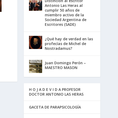
Distinción al escritor
Antonio Las Heras al
cumplir 50 años de
miembro activo de la
Sociedad Argentina de
Escritores (SADE)
¿Qué hay de verdad en las
profecías de Michel de
Nostradamus?
Juan Domingo Perón –
MAESTRO MASON
H O J A D E V I D A PROFESOR
DOCTOR ANTONIO LAS HERAS
GACETA DE PARAPSICOLOGÍA