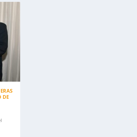
HERAS
O DE
l