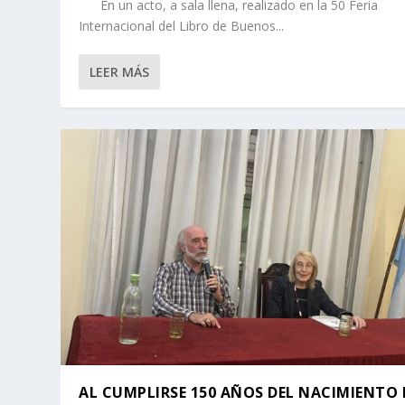
En un acto, a sala llena, realizado en la 50 Feria
LA INTERPRETACIÓN DE LOS SUEÑOS
ARMONIZACIÓN Y CEREMONIA DE 
LA REVOLUCIÓN INTERIOR
NUEVO LIBRO DE ANTONIO LAS HERA
DOCTOR ORLANDO CANAVESIO –
Internacional del Libro de Buenos...
LEER MÁS
AL CUMPLIRSE 150 AÑOS DEL NACIMIENTO 