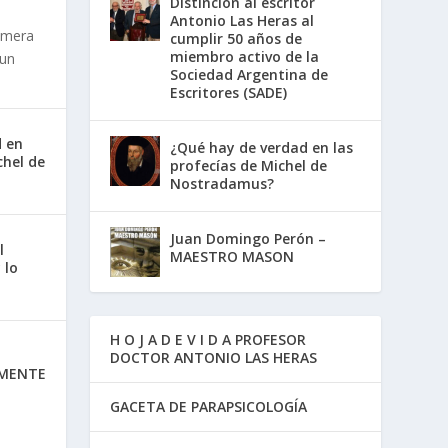
Distinción al escritor
Antonio Las Heras al
imera
cumplir 50 años de
miembro activo de la
 un
Sociedad Argentina de
Escritores (SADE)
d en
¿Qué hay de verdad en las
chel de
profecías de Michel de
Nostradamus?
Juan Domingo Perón –
l
MAESTRO MASON
 lo
H O J A D E V I D A PROFESOR
DOCTOR ANTONIO LAS HERAS
 MENTE
GACETA DE PARAPSICOLOGÍA