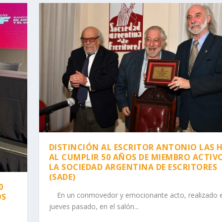
DISTINCIÓN AL ESCRITOR ANTONIO LAS 
AL CUMPLIR 50 AÑOS DE MIEMBRO ACTIV
LA SOCIEDAD ARGENTINA DE ESCRITORES
(SADE)
0
En un conmovedor y emocionante acto, realizado e
OS
jueves pasado, en el salón...