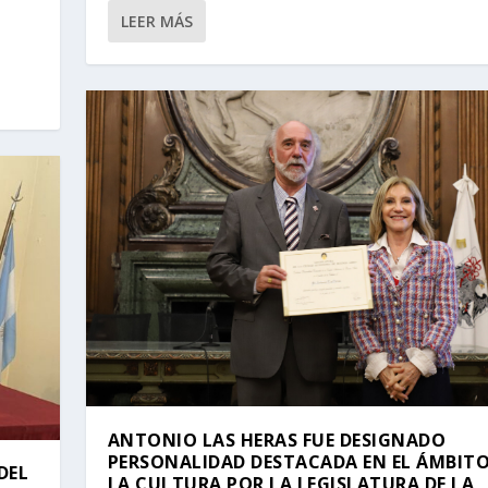
LEER MÁS
 Y OTROS ESTUDIOS J...
LA PACHAMAMA
S – DR. ORLAN...
ANTONIO LAS HERAS FUE DESIGNADO
PERSONALIDAD DESTACADA EN EL ÁMBITO
DEL
LA CULTURA POR LA LEGISLATURA DE LA