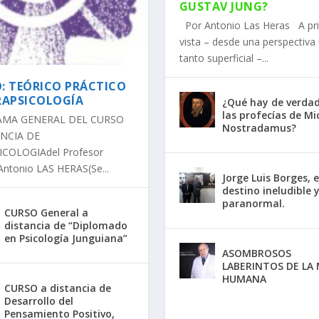
GUSTAV JUNG?
Por Antonio Las Heras A pr
vista – desde una perspectiva
tanto superficial –...
: TEÓRICO PRÁCTICO
RAPSICOLOGÍA
¿Qué hay de verda
las profecías de Mi
MA GENERAL DEL CURSO
Nostradamus?
ANCIA DE
COLOGIAdel Profesor
Antonio LAS HERAS(Se...
Jorge Luis Borges, e
destino ineludible y
paranormal.
CURSO General a
distancia de “Diplomado
en Psicología Junguiana”
ASOMBROSOS
LABERINTOS DE LA
HUMANA
CURSO a distancia de
Desarrollo del
Pensamiento Positivo,