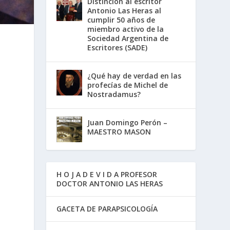
Distinción al escritor
Antonio Las Heras al
cumplir 50 años de
miembro activo de la
Sociedad Argentina de
Escritores (SADE)
¿Qué hay de verdad en las
profecías de Michel de
Nostradamus?
Juan Domingo Perón –
MAESTRO MASON
H O J A D E V I D A PROFESOR
DOCTOR ANTONIO LAS HERAS
GACETA DE PARAPSICOLOGÍA