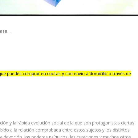
2018
–
ue puedes comprar en cuotas y con envío a domicilio a través de
ación y la rápida evolución social de la que son protagonistas ciertas
bido a la relación comprobada entre estos sujetos y los distintos
 La devoción, los poderes psíquicos, las curaciones y muchos otros