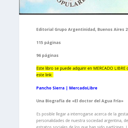
Editorial Grupo Argentinidad, Buenos Aires 
115 páginas
96 páginas
Este libro se puede adquirir en MERCADO LIBRE q
este link:
Pancho Sierra | MercadoLibre
Una Biografía de «El doctor del Agua Fría»
Es posible llegar a interrogarse acerca de la gest
personalidades de nuestra sociedad argentina, de
estratos sociales de los que han sido partícipes.