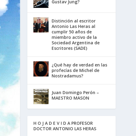
Gustav Jung?
Distinción al escritor
Antonio Las Heras al
cumplir 50 años de
miembro activo de la
Sociedad Argentina de
Escritores (SADE)
¿Qué hay de verdad en las
profecías de Michel de
Nostradamus?
Juan Domingo Perón –
MAESTRO MASON
H O J A D E V I D A PROFESOR
DOCTOR ANTONIO LAS HERAS