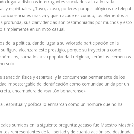
do lugar a distintos interrogantes vinculados a la admirada
as y espirituales. ¿Tuvo, acaso, poderes parapsicológicos de telepatí
 La concurrencia es masiva y quien acude es curado, los elementos a
 es profunda, sus clarividencias son testimoniadas por muchos y esto
o simplemente en un mito casual.
 de la política, dando lugar a su valorada participación en la
 su figura alcanzara este prestigio, porque su trayectoria como
nómicos, sumados a su popularidad religiosa, serán los elementos
no solo.
e sanación física y espiritual y la concurrencia permanente de los
idad impostergable de identificación como comunidad unida por un
oncreta, encarnadura de «santón bonaerense».
al, espiritual y política lo enmarcan como un hombre que no ha
eales sumidos en la siguiente pregunta: ¿acaso fue Maestro Masón?
tes representantes de la libertad y de cuanta acción sea destinada