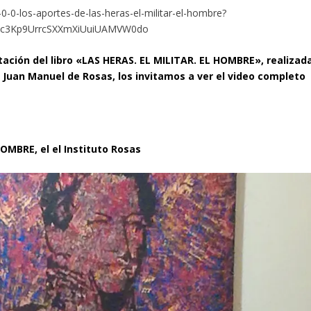
0-0-los-aportes-de-las-heras-el-militar-el-hombre?
k-c3Kp9UrrcSXXmXiUuiUAMVW0do
tación del libro «LAS HERAS. EL MILITAR. EL HOMBRE», realizad
s Juan Manuel de Rosas, los invitamos a ver el video completo
Q
OMBRE, el el Instituto Rosas