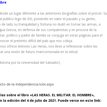
ibre
esde un lugar diferente a las anteriores biografías sobre el prócer. S
 al publico lego de XXI, poniendo en valor el pasado y su gente,
 de lado su tranquilidad y fortuna no dudó en tomar las armas, a
gua Grecia, en defensa de sus compatriotas y en procura de la
tar, político y padre de familia se conjuga en estas páginas para el
er el pretérito difícil del paìs que nos cobija.
os ofrece Antonio Las Heras, nos lleve a reflexionar sobre las
uir una visión de futuro mancomunada en la virtud.
storia por la Universidad del Salvador).
icto-de-la-Independencia.note.aspx
nelas sobre el libro «LAS HERAS. EL MILITAR. EL HOMBRE»,
 la edición del 4 de julio de 2021. Puede verse en este link: