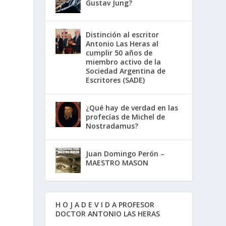
Gustav Jung?
Distinción al escritor
Antonio Las Heras al
cumplir 50 años de
miembro activo de la
Sociedad Argentina de
Escritores (SADE)
¿Qué hay de verdad en las
profecías de Michel de
Nostradamus?
Juan Domingo Perón –
MAESTRO MASON
H O J A D E V I D A PROFESOR
DOCTOR ANTONIO LAS HERAS