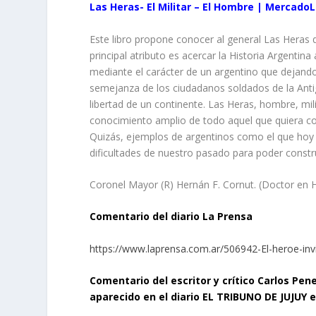
Las Heras- El Militar – El Hombre | MercadoL
Este libro propone conocer al general Las Heras d
principal atributo es acercar la Historia Argentina
mediante el carácter de un argentino que dejando
semejanza de los ciudadanos soldados de la Anti
libertad de un continente. Las Heras, hombre, mili
conocimiento amplio de todo aquel que quiera conoc
Quizás, ejemplos de argentinos como el que hoy n
dificultades de nuestro pasado para poder constr
Coronel Mayor (R) Hernán F. Cornut. (Doctor en Hi
Comentario del diario La Prensa
https://www.laprensa.com.ar/506942-El-heroe-inv
Come
ntario del escritor y crítico Carlos Pe
aparecido en el diario EL TRIBUNO DE JUJUY en