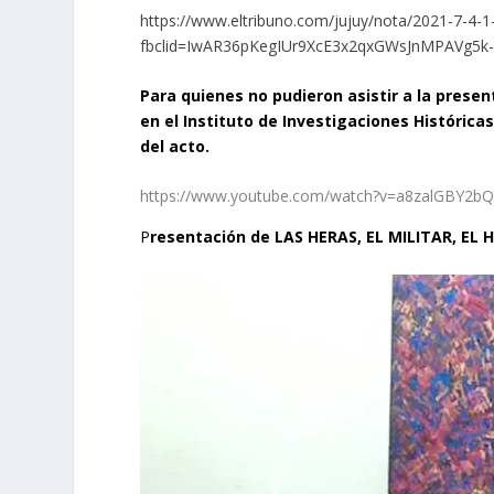
https://www.eltribuno.com/jujuy/nota/2021-7-4-1-
fbclid=IwAR36pKegIUr9XcE3x2qxGWsJnMPAVg5
Para quienes no pudieron asistir a la presen
en el Instituto de Investigaciones Histórica
del acto.
https://www.youtube.com/watch?v=a8zalGBY2b
P
resentación de LAS HERAS, EL MILITAR, EL H