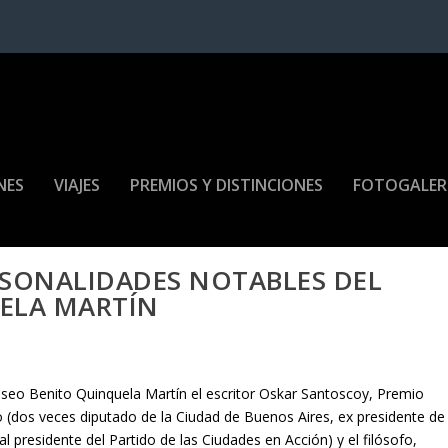
NES
VIAJES
PREMIOS Y DISTINCIONES
FOTOGALER
ERSONALIDADES NOTABLES DEL
ELA MARTÍN
useo Benito Quinquela Martín el escritor Oskar Santoscoy, Premio
o (dos veces diputado de la Ciudad de Buenos Aires, ex presidente de
l presidente del Partido de las Ciudades en Acción) y el filósofo,