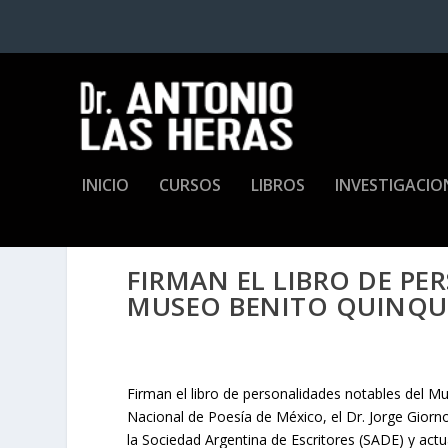
INICIO
CURSOS
LIBROS
INVESTIGACIO
FIRMAN EL LIBRO DE P
MUSEO BENITO QUINQU
Firman el libro de personalidades notables del M
Nacional de Poesía de México, el Dr. Jorge Giorn
la Sociedad Argentina de Escritores (SADE) y actua