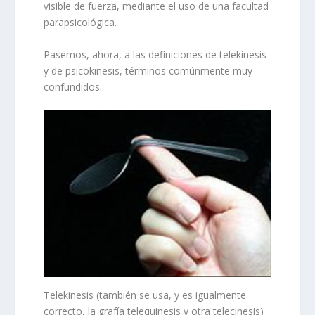
visible de fuerza, mediante el uso de una facultad
parapsicológica.
Pasemos, ahora, a las definiciones de telekinesis
y de psicokinesis, términos comúnmente muy
confundidos.
Telekinesis (también se usa, y es igualmente
correcto, la grafía telequinesis y otra telecinesis)