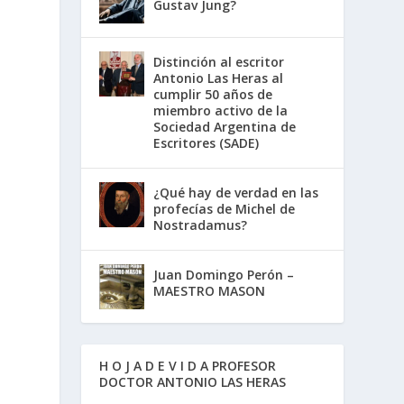
Gustav Jung?
Distinción al escritor
Antonio Las Heras al
cumplir 50 años de
miembro activo de la
Sociedad Argentina de
Escritores (SADE)
¿Qué hay de verdad en las
profecías de Michel de
Nostradamus?
Juan Domingo Perón –
MAESTRO MASON
H O J A D E V I D A PROFESOR
DOCTOR ANTONIO LAS HERAS