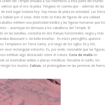
 la Orden del Temple enviaba a sus miembros a esta parte del mundo
valioso que el oro: la plata. Téngase en cuenta que – además de las
de este lugar todavía hoy hay minas de plata en actividad. Las foto
o hablan por sí solas. Ante todo se trata de figuras de una calidad
 caballos exhiben una plasticidad inédita y las figuras humanas que lo
rtes – asemejan en demasía a los caballeros del Temple. El
 en las batallas, consistía en dos franjas horizontales: negra y más
ominaba
Beaussant
o «la bella enseña». En estos petroglifos aparece
 Templarios en Tierra Santa, a lo largo de los siglos XII y XIII,
 con visor rectangular estrecho. Es, por ende, razonable que las figuras
arios exhiban algo destacado sobre el cráneo.
Cota de malla
en
e se insertaban anillas o placas metálicas. Recubría el cuello, los
proteger los muslos.
Calzas
, se prolongaban en las perneras de hierro