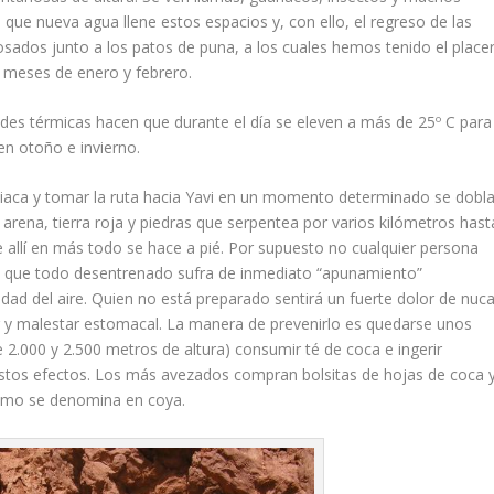
 que nueva agua llene estos espacios y, con ello, el regreso de las
osados junto a los patos de puna, a los cuales hemos tenido el place
os meses de enero y febrero.
des térmicas hacen que durante el día se eleven a más de 25º C para
en otoño e invierno.
Quiaca y tomar la ruta hacia Yavi en un momento determinado se dobl
arena, tierra roja y piedras que serpentea por varios kilómetros hast
e allí en más todo se hace a pié. Por supuesto no cualquier persona
ace que todo desentrenado sufra de inmediato “apunamiento”
ad del aire. Quien no está preparado sentirá un fuerte dolor de nuc
r y malestar estomacal. La manera de prevenirlo es quedarse unos
2.000 y 2.500 metros de altura) consumir té de coca e ingerir
 estos efectos. Los más avezados compran bolsitas de hojas de coca 
como se denomina en coya.