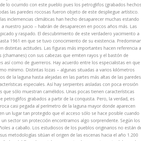
 de lo ocurrido con este pueblo pues los petroglifos (grabados hecho
todas las paredes rocosas fueron objeto de este despliegue artístico.
 las inclemencias climáticas han hecho desaparecer muchas estando
 – a nuestro juicio – habrán de desaparecen en pocos años más. Las
e picado y raspado. El descubrimiento de este verdadero yacimiento a
 hasta 1961 en que se tuvo conocimiento de su existencia. Predomina
 distintas actitudes. Las figuras más importantes hacen referencia 
s (chamanes) con sus cabezas que emiten rayos y el bastón de
 así como de guerreros. Hay acuerdo entre los especialistas en que
omo mínimo. Distintas lozas – algunas situadas a varios kilómetros
os de la laguna hasta alejadas en las partes más altas de las parede
cterísticas especiales. Así hay serpientes aisladas con poca erosión
las que sólo muestran camélidos. Unas pocas tienen características
de petroglifos grabados a partir de la conquista. Pero, la verdad, es
an roca casi pegada al perímetro de la laguna mayor donde aparecen
en un lugar tan protegido que el acceso sólo se hace posible cuando
 en un sector sin protección encontramos algo sorprendente. Según los
añoles a caballo. Los estudiosos de los pueblos originarios no están d
us metodologías sitúan el origen de las escenas hacia el año 1.200