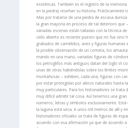
esotéricas. También es el registro de la memoria
en la piedra) reseñan su historia. Prácticamente 
Mas por tratarse de una piedra de escasa dureza
la gran mayoría en proceso de tal deterioro que
variadas escenas están talladas con la técnica d
cielo abierto es reciente puesto que no fue sino
grabados de camélidos, aves y figuras humanas en
la posible observación de un cometa, los amauta
mando en una mano, variadas figuras de cóndores
los petroglifos más antiguos datan del Siglo VI c
unas de otras habiéndolas sobre los límites mism
montañosas – exhiben, cada una, figuras con cara
por estar protegidas por aleros naturales hasta 
muy particulares. Para los historiadores se trata 
muy difícil admitir tal cosa. Así tenemos una gr
números, letras y símbolos exclusivamente. Está 
la laguna está seca. A unos mil metros de allí y
historiadores oficiales se trata de figuras de esp
acuerdo con esa afirmación ya que de acuerdo a s