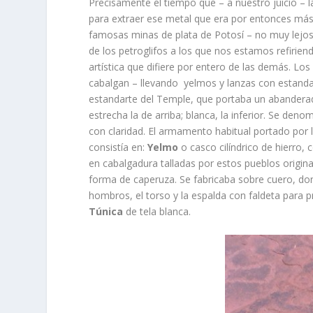
Precisamente el tiempo que – a nuestro juicio –
para extraer ese metal que era por entonces más 
famosas minas de plata de Potosí – no muy lejos 
de los petroglifos a los que nos estamos refiriend
artística que difiere por entero de las demás. Los
cabalgan – llevando yelmos y lanzas con estanda
estandarte del Temple, que portaba un abanderado
estrecha la de arriba; blanca, la inferior. Se den
con claridad. El armamento habitual portado por los
consistía en:
Yelmo
o casco cilíndrico de hierro,
en cabalgadura talladas por estos pueblos origin
forma de caperuza. Se fabricaba sobre cuero, dond
hombros, el torso y la espalda con faldeta para 
Túnica
de tela blanca.