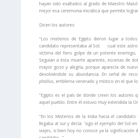
hayan sido exaltados al grado de Maestro Masón
mejor esa ceremonia iniciática que permite lograr
Dicen los autores:
“Los misterios de Egipto dieron lugar a todos
candidato representaba al Sol; cual este astro 
víctima del fiero golpe de un potente enemigo,
Seguían a ésta muerte aparente, escenas de dol
mayor gozo y alegría, porque aparecía de nuevo
devolviéndole su abundancia. En señal de reco
phallus
, emblema venerado y místico en el que los
“Egipto es el país de donde creen los autores q
aquel pueblo. Entre él estuvo muy extendida la O
“En los Misterios de la India hacia el candidato
llegaba al sur y decía: ´sigo el ejemplo del Sol 
viajes, si bien hoy no conoce ya la significación 
candidato…”