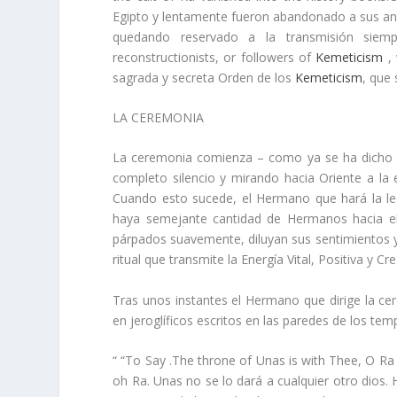
Egipto y lentamente fueron abandonado a sus anti
quedando reservado a la transmisión siemp
reconstructionists, or followers of
Kemeticism
, 
sagrada y secreta Orden de los
Kemeticism
, que
LA CEREMONIA
La ceremonia comienza – como ya se ha dicho – c
completo silencio y mirando hacia Oriente a la
Cuando esto sucede, el Hermano que hará la lec
haya semejante cantidad de Hermanos hacia el
párpados suavemente, diluyan sus sentimientos y 
ritual que transmite la Energía Vital, Positiva y 
Tras unos instantes el Hermano que dirige la ce
en jeroglíficos escritos en las paredes de los temp
“ “To Say .The throne of Unas is with Thee, O Ra [
oh Ra. Unas no se lo dará a cualquier otro dios