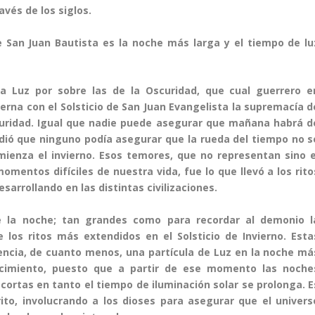
vés de los siglos.
de San Juan Bautista es la noche más larga y el tiempo de lu
la Luz por sobre las de la Oscuridad, que cual guerrero e
rna con el Solsticio de San Juan Evangelista la supremacía d
scuridad. Igual que nadie puede asegurar que mañana habrá d
dió que ninguno podía asegurar que la rueda del tiempo no s
ienza el invierno. Esos temores, que no representan sino e
omentos difíciles de nuestra vida, fue lo que llevó a los rito
sarrollando en las distintas civilizaciones.
e la noche; tan grandes como para recordar al demonio l
 los ritos más extendidos en el Solsticio de Invierno. Esta
encia, de cuanto menos, una partícula de Luz en la noche má
acimiento, puesto que a partir de ese momento las noche
rtas en tanto el tiempo de iluminación solar se prolonga. E
rito, involucrando a los dioses para asegurar que el univers