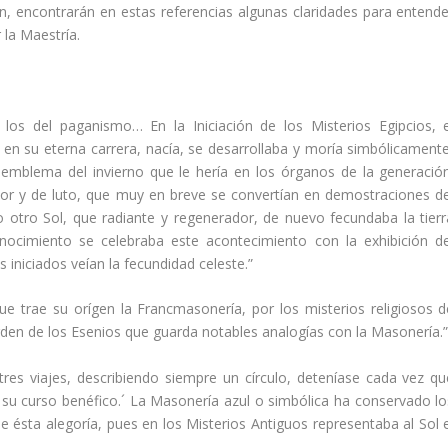
, encontrarán en estas referencias algunas claridades para entende
 la Maestría.
 los del paganismo… En la Iniciación de los Misterios Egipcios, e
en su eterna carrera, nacía, se desarrollaba y moría simbólicamente
 emblema del invierno que le hería en los órganos de la generación
or y de luto, que muy en breve se convertían en demostraciones de
 otro Sol, que radiante y regenerador, de nuevo fecundaba la tierr
nocimiento se celebraba este acontecimiento con la exhibición de
 iniciados veían la fecundidad celeste.”
ue trae su orígen la Francmasonería, por los misterios religiosos d
rden de los Esenios que guarda notables analogías con la Masonería.
 tres viajes, describiendo siempre un círculo, deteníase cada vez qu
en su curso benéfico.´ La Masonería azul o simbólica ha conservado lo
de ésta alegoría, pues en los Misterios Antiguos representaba al Sol e