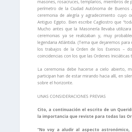
masones, rosacruces, templarios, miembros de pueb
perímetro de la Ciudad Autónoma de Buenos Ai
ceremonia de alegría y agradecimiento cuyo or
Antiguo Egipto. Bien escribe Cagliostro que “tod
Mucho antes que la Masonería llevaba utilizara
ceremonias ya se realizaban y, muy probablem
legendaria Atlántida. (Tema que dejaremos para d
los trabajos de la Orden de los Esenios – do
coincidencias con los que las Ordenes Iniciáticas
La ceremonia debe hacerse a cielo abierto, mi
participan han de estar mirando hacia allí, en si
sobre el horizonte.
UNAS CONSIDERACIONES PREVIAS
Cito, a continuación el escrito de un Queri
la importancia que reviste para todas las Ord
“No voy a aludir al aspecto astronómico, 