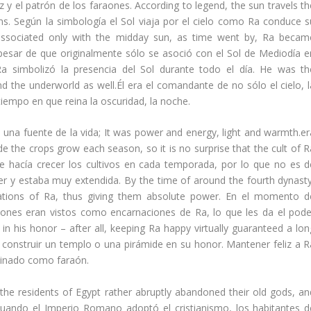
uz y el patrón de los faraones. According to legend, the sun travels t
ns. Según la simbología el Sol viaja por el cielo como Ra conduce s
s associated only with the midday sun, as time went by, Ra becam
 pesar de que originalmente sólo se asoció con el Sol de Mediodía e
Ra simbolizó la presencia del Sol durante todo el día. He was th
 the underworld as well.Él era el comandante de no sólo el cielo, l
tiempo en que reina la oscuridad, la noche.
a una fuente de la vida; It was power and energy, light and warmth.er
de the crops grow each season, so it is no surprise that the cult of R
hacía crecer los cultivos en cada temporada, por lo que no es d
er y estaba muy extendida. By the time of around the fourth dynasty
ations of Ra, thus giving them absolute power. En el momento d
raones eran vistos como encarnaciones de Ra, lo que les da el pode
in his honor – after all, keeping Ra happy virtually guaranteed a lon
construir un templo o una pirámide en su honor. Mantener feliz a R
einado como faraón.
he residents of Egypt rather abruptly abandoned their old gods, an
.Cuando el Imperio Romano adoptó el cristianismo, los habitantes d