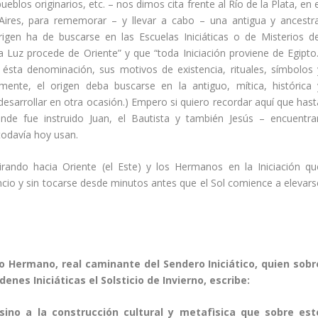
los originarios, etc. – nos dimos cita frente al Río de la Plata, en e
res, para rememorar – y llevar a cabo – una antigua y ancestra
igen ha de buscarse en las Escuelas Iniciáticas o de Misterios de
a Luz procede de Oriente” y que “toda Iniciación proviene de Egipto.
 ésta denominación, sus motivos de existencia, rituales, símbolos 
ente, el origen deba buscarse en la antiguo, mítica, histórica 
esarrollar en otra ocasión.) Empero si quiero recordar aquí que hast
nde fue instruido Juan, el Bautista y también Jesús – encuentra
 todavía hoy usan.
rando hacia Oriente (el Este) y los Hermanos en la Iniciación qu
lencio y sin tocarse desde minutos antes que el Sol comience a elevars
do Hermano, real caminante del Sendero Iniciático, quien sobr
enes Iniciáticas el Solsticio de Invierno, escribe:
sino a la construcción cultural y metafìsica que sobre est