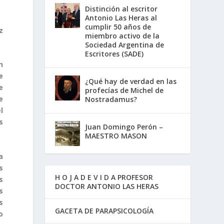
Distinción al escritor
Antonio Las Heras al
cumplir 50 años de
z
miembro activo de la
Sociedad Argentina de
Escritores (SADE)
n
e
¿Qué hay de verdad en las
e
profecías de Michel de
e
Nostradamus?
l
s
Juan Domingo Perón –
MAESTRO MASON
a
s
H O J A D E V I D A PROFESOR
s
DOCTOR ANTONIO LAS HERAS
s
s
GACETA DE PARAPSICOLOGÍA
o