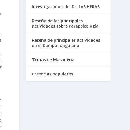
Investigaciones del Dr. LAS HERAS
e
Reseña de las principales
actividades sobre Parapsicología
e
Reseña de principales actividades
e
en el Campo Junguiano
,
Temas de Masoneria
,
r
Creencias populares
n
a
n
e
e