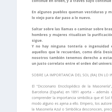
continúe en orden, y a través suyo continúe
En algunos pueblos queman vestiduras y m
lo viejo para dar paso a lo nuevo.
Saltar sobre las llamas o caminar sobre bra
hombres y mujeres ritualizan la purificaci
sigue.
Y no hay ninguna tontería o ingenuidad 
aquellos que le recuerdan, como diría Desi
nosotros también tenemos derecho a estar
un justo correlato entre el orden del univer
SOBRE LA IMPORTANCIA DEL SOL (RA) EN LO I
El “Diccionario Enciclopédico de la Masonería
Barcelona (España) en 1891 aporta – además de
comprender la importancia simbólica que el Sol h
modo alguno es ajena a ello. Empero, los autore
la Masonería Azul o Simbólica desconocen, preci