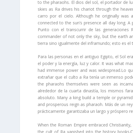
to the pharaohs. El dios del sol, el portador de l
skies as Ra drives his chariot through the heave
carro por el cielo. Although he originally wa
connected to the sun’s presence all day long. A
Punto con el transcurrir de las generaciones 
commander of not only the sky, but the earth and
tierra sino igualmente del inframundo; esto es el 
Para las personas en el antiguo Egipto, el Sol er
el poder y la energía, luz y calor. It was what ma
had immense power and was widespread.Lo que 
extrañar que el culto a Ra tenía un inmenso pod
the pharaohs themselves were seen as incarn
alrededor de la cuarta dinastía, los mismos fa
absoluto. Many a king build a temple or pyramid 
and prosperous reign as pharaoh. Más de un rey 
prácticamente garantizaba un largo y próspero r
When the Roman Empire embraced Christianity, t
the cult of Ra vanished into the history books