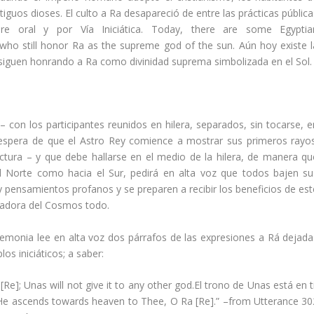
guos dioses. El culto a Ra desapareció de entre las prácticas pública
re oral y por Vía Iniciática. Today, there are some Egyptia
who still honor Ra as the supreme god of the sun. Aún hoy existe l
 siguen honrando a Ra como divinidad suprema simbolizada en el Sol.
on los participantes reunidos en hilera, separados, sin tocarse, e
 espera de que el Astro Rey comience a mostrar sus primeros rayos
tura – y que debe hallarse en el medio de la hilera, de manera qu
 Norte como hacia el Sur, pedirá en alta voz que todos bajen su
pensamientos profanos y se preparen a recibir los beneficios de est
Creadora del Cosmos todo.
remonia lee en alta voz dos párrafos de las expresiones a Rá dejada
los iniciáticos; a saber:
Re]; Unas will not give it to any other god.El trono de Unas está en t
. He ascends towards heaven to Thee, O Ra [Re].” –from Utterance 30