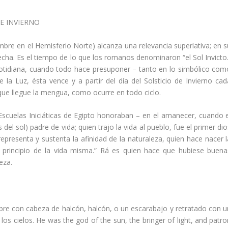
E INVIERNO
iembre en el Hemisferio Norte) alcanza una relevancia superlativa; en 
echa. Es el tiempo de lo que los romanos denominaron “el Sol Invicto.
otidiana, cuando todo hace presuponer – tanto en lo simbólico com
e la Luz, ésta vence y a partir del día del Solsticio de Invierno cad
que llegue la mengua, como ocurre en todo ciclo.
Escuelas Iniciáticas de Egipto honoraban – en el amanecer, cuando e
 del sol) padre de vida; quien trajo la vida al pueblo, fue el primer di
representa y sustenta la afinidad de la naturaleza, quien hace nacer l
l principio de la vida misma.” Rá es quien hace que hubiese buena
eza.
e con cabeza de halcón, halcón, o un escarabajo y retratado con u
los cielos. He was the god of the sun, the bringer of light, and patro