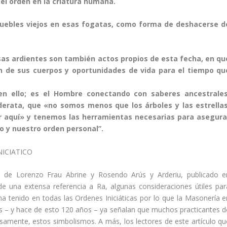
 el orden en la criatura humana.
uebles viejos en esas fogatas, como forma de deshacerse d
sas ardientes son también actos propios de esta fecha, en qu
ón de sus cuerpos y oportunidades de vida para el tiempo qu
en ello; es el Hombre conectando con saberes ancestrales
derata, que «no somos menos que los árboles y las estrellas
 aquí» y tenemos las herramientas necesarias para asegura
so y nuestro orden personal”.
NICIATICO
”, de Lorenzo Frau Abrine y Rosendo Arús y Arderiu, publicado e
 una extensa referencia a Ra, algunas consideraciones útiles par
a tenido en todas las Ordenes Iniciáticas por lo que la Masonería e
s – y hace de esto 120 años – ya señalan que muchos practicantes d
samente, estos simbolismos. A más, los lectores de este artículo qu