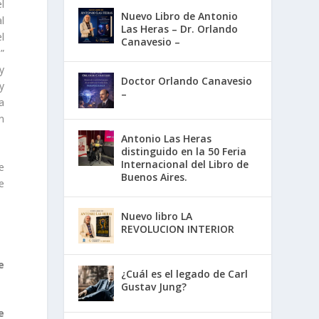
l
Nuevo Libro de Antonio
l
Las Heras – Dr. Orlando
l
Canavesio –
”
y
Doctor Orlando Canavesio
y
–
a
n
Antonio Las Heras
distinguido en la 50 Feria
Internacional del Libro de
e
Buenos Aires.
e
Nuevo libro LA
REVOLUCION INTERIOR
e
¿Cuál es el legado de Carl
Gustav Jung?
e