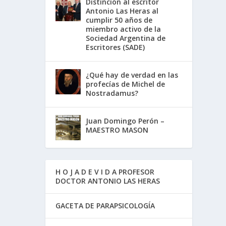
Distinción al escritor
Antonio Las Heras al
cumplir 50 años de
miembro activo de la
Sociedad Argentina de
Escritores (SADE)
¿Qué hay de verdad en las
profecías de Michel de
Nostradamus?
Juan Domingo Perón –
MAESTRO MASON
H O J A D E V I D A PROFESOR
DOCTOR ANTONIO LAS HERAS
GACETA DE PARAPSICOLOGÍA