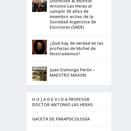
Distinción al escritor
Antonio Las Heras al
cumplir 50 años de
miembro activo de la
Sociedad Argentina de
Escritores (SADE)
¿Qué hay de verdad en las
profecías de Michel de
Nostradamus?
Juan Domingo Perón –
MAESTRO MASON
H O J A D E V I D A PROFESOR
DOCTOR ANTONIO LAS HERAS
GACETA DE PARAPSICOLOGÍA